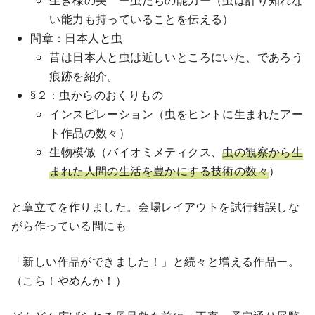
生き様の美 ー虫たちの能力ー（虫は計り知れな
い能力も持っていることを伝える）
間章：日本人と虫
昔は日本人と虫は近しいところにいた、であろう
痕跡を紹介。
§２：虫からのおくりもの
インスピレーション（虫をヒントに生まれたアー
ト作品の数々）
生物模倣（バイオミメティクス、
虫の観察から生
まれた人間の生活を豊かにする技術の数々
）
と章立てを作りました。会場レイアウトを試行錯誤しな
がら作っている間にも
「新しい作品ができました！」と続々と増える作品ー。
（こら！やめんか！）