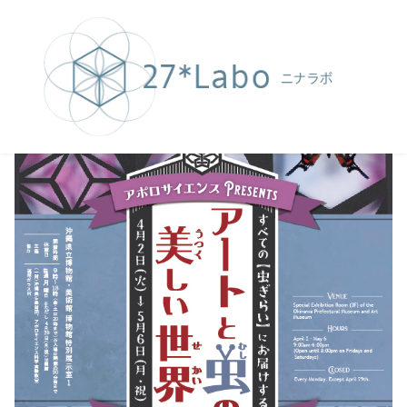
コ
ン
テ
ン
ツ
へ
移
動