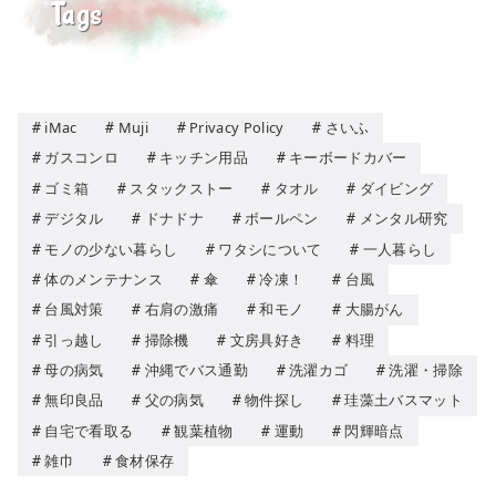
Tags
iMac
Muji
Privacy Policy
さいふ
ガスコンロ
キッチン用品
キーボードカバー
ゴミ箱
スタックストー
タオル
ダイビング
デジタル
ドナドナ
ボールペン
メンタル研究
モノの少ない暮らし
ワタシについて
一人暮らし
体のメンテナンス
傘
冷凍！
台風
台風対策
右肩の激痛
和モノ
大腸がん
引っ越し
掃除機
文房具好き
料理
母の病気
沖縄でバス通勤
洗濯カゴ
洗濯・掃除
無印良品
父の病気
物件探し
珪藻土バスマット
自宅で看取る
観葉植物
運動
閃輝暗点
雑巾
食材保存