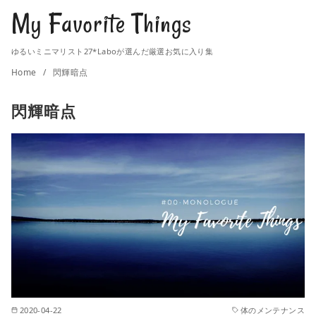
My Favorite Things
ゆるいミニマリスト27*Laboが選んだ厳選お気に入り集
Home
閃輝暗点
閃輝暗点
2020-04-22
体のメンテナンス