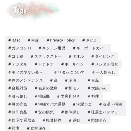
Tags
iMac
Muji
Privacy Policy
さいふ
ガスコンロ
キッチン用品
キーボードカバー
ゴミ箱
スタックストー
タオル
ダイビング
デジタル
ドナドナ
ボールペン
メンタル研究
モノの少ない暮らし
ワタシについて
一人暮らし
体のメンテナンス
傘
冷凍！
台風
台風対策
右肩の激痛
和モノ
大腸がん
引っ越し
掃除機
文房具好き
料理
母の病気
沖縄でバス通勤
洗濯カゴ
洗濯・掃除
無印良品
父の病気
物件探し
珪藻土バスマット
自宅で看取る
観葉植物
運動
閃輝暗点
雑巾
食材保存